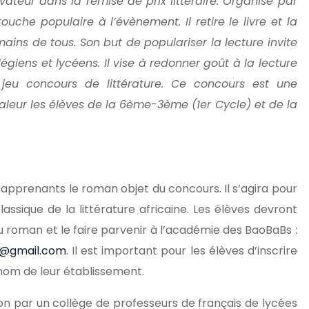
vateur dans la remise de prix littéraire. Organisé par
uche populaire à l’évènement. Il retire le livre et la
mains de tous. Son but de populariser la lecture invite
giens et lycéens. Il vise à redonner goût à la lecture
 jeu concours de littérature. Ce concours est une
valeur les élèves de la 6ème-3ème (1er Cycle) et de la
 apprenants le roman objet du concours. Il s’agira pour
ssique de la littérature africaine. Les élèves devront
u roman et le faire parvenir à l’académie des BaoBaBs :
@gmail.com
. Il est important pour les élèves d’inscrire
 nom de leur établissement.
on par un collège de professeurs de français de lycées