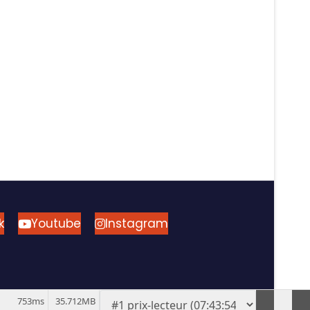
k
Youtube
Instagram
753ms
35.712MB